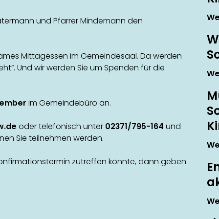
We
 Watermann und Pfarrer Mindemann den
W
S
nsames Mittagessen im Gemeindesaal. Da werden
geht“. Und wir werden Sie um Spenden für die
We
M
ptember
im Gemeindebüro an.
S
K
w.de
oder telefonisch unter
02371/795-164
und
rsonen Sie teilnehmen werden.
We
onfirmationstermin zutreffen könnte, dann geben
E
a
We