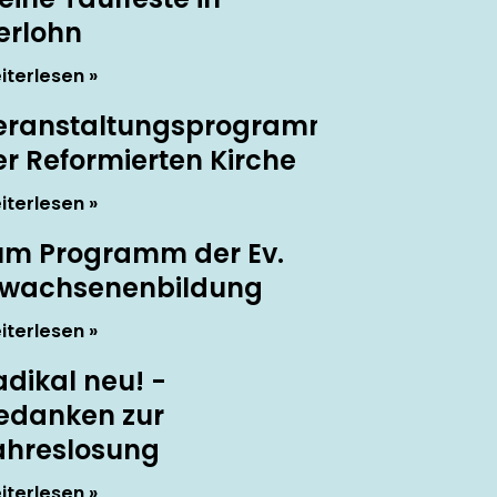
serlohn
iterlesen
eranstaltungsprogramm
er Reformierten Kirche
iterlesen
um Programm der Ev.
rwachsenenbildung
iterlesen
adikal neu! -
edanken zur
ahreslosung
iterlesen