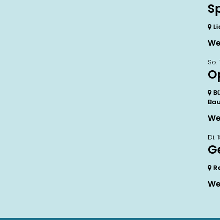
S
Li
We
So.
O
B
Bau
We
Di.
G
R
We