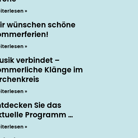
iterlesen
ir wünschen schöne
ommerferien!
iterlesen
usik verbindet –
ommerliche Klänge im
irchenkreis
iterlesen
ntdecken Sie das
ktuelle Programm …
iterlesen