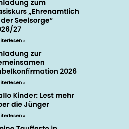
inladung zum
asiskurs „Ehrenamtlich
 der Seelsorge“
026/27
iterlesen
inladung zur
emeinsamen
ubelkonfirmation 2026
iterlesen
llo Kinder: Lest mehr
ber die Jünger
iterlesen
eine Tauffeste in