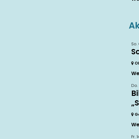
Ak
So.
S
O
We
Do.
B
„
G
We
Fr. 