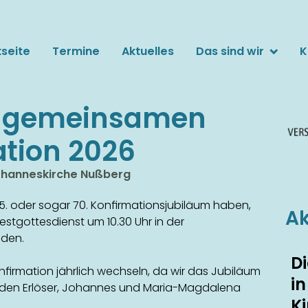
tseite
Termine
Aktuelles
Das sind wir
K
Unsere Kirchen
r gemeinsamen
Oberste Stadtkirche
Bauernkirche
tion 2026
Reformierte Kirche
Johanneskirche Nußberg
 65. oder sogar 70. Konfirmationsjubiläum haben,
Ak
estgottesdienst um 10.30 Uhr in der
aden.
Di
onfirmation jährlich wechseln, da wir das Jubiläum
i
den Erlöser, Johannes und Maria-Magdalena
K