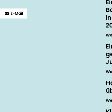
E
B
E-Mail
in
2
We
E
g
J
We
Ha
ü
We
Kl