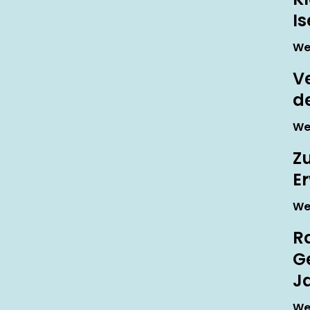
I
We
V
d
We
Z
E
We
R
G
J
We