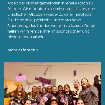
Arbeit der Kirchengemeinden in jener Region zu
fördern. Wir möchten sie darin unterstützen, den
christlichen Glauben wieder zu einer Triebfeder
für die soziale, politische und moralische
Erneuerung des Landes werden zu lassen. Darum
helfen wir ihnen bei ihrer missionarischen und
diakonischen Arbeit.
Mehr erfahren